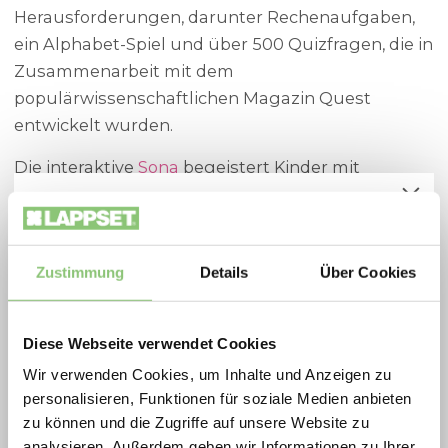
Herausforderungen, darunter Rechenaufgaben,
ein Alphabet-Spiel und über 500 Quizfragen, die in
Einen Schulhof neu
Zusammenarbeit mit dem
populärwissenschaftlichen Magazin Quest
gestalten?
entwickelt wurden.
Die interaktive
Sona
begeistert Kinder mit
Lappset ist dein
dynamischen Spielen, bei denen sie Codes
Spielplatzoffensive 2026
merken, tanzen, rechnen oder blitzschnell
Partner!
Zukunftsfähige Spielräume zu besonders
Parcours bewältigen müssen. Diese Geräte
attraktiven Konditionen: Die Lappset
Zustimmung
Details
Über Cookies
fördern nicht nur die körperliche Fitness, sondern
Spielplatzoffensive vereint Qualität,
auch Konzentration, Gedächtnis und Teamgeist.
Bewegung und nachhaltiges Design in
Fördere spielerisch Bildung und Bewegung auf
Diese Webseite verwendet Cookies
ausgewählten Aktionsprodukten.
deinem Schulhof mit Memo Outdoor Classroom!
Wir verwenden Cookies, um Inhalte und Anzeigen zu
2026 profitieren Gemeinden, Schulen, Planer
personalisieren, Funktionen für soziale Medien anbieten
und Betreiber von extra scharf kalkulierten
zu können und die Zugriffe auf unsere Website zu
Mehr über Memo Outdoor Classroom
Preisen auf langlebige, geprüfte
analysieren. Außerdem geben wir Informationen zu Ihrer