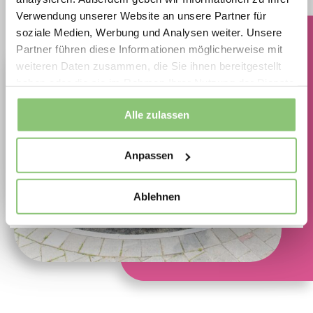
Verwendung unserer Website an unsere Partner für
Spielplatzlösungen ideal für Neubau,
soziale Medien, Werbung und Analysen weiter. Unsere
Erneuerung und Ersatzinvestitionen.
Partner führen diese Informationen möglicherweise mit
Jetzt Aktionsprodukte sichern und Vorteile
weiteren Daten zusammen, die Sie ihnen bereitgestellt
haben oder die sie im Rahmen Ihrer Nutzung der Dienste
nutzen
gesammelt haben.
Movement for every heartbeat.
Alle zulassen
Anpassen
Spielplatzoffensive 2026
Ablehnen