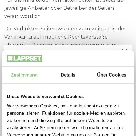
jeweilige Anbieter oder Betreiber der Seiten
verantwortlich.
Die verlinkten Seiten wurden zum Zeitpunkt der
Verlinkung auf mögliche Rechtsverstöße
überprüft. Rechtswidrige Inhalte waren zum
Zeitpunkt der Verlinkung nicht erkennbar.
Spielplatzoffensive 2026
Eine permanente inhaltliche Kontrolle der
Zukunftsfähige Spielräume zu besonders
verlinkten Seiten ist jedoch ohne konkrete
attraktiven Konditionen: Die Lappset
Zustimmung
Details
Über Cookies
Anhaltspunkte einer Rechtsverletzung nicht
Spielplatzoffensive vereint Qualität,
zumutbar. Bei bekannt werden von
Bewegung und nachhaltiges Design in
Diese Webseite verwendet Cookies
Rechtsverletzungen werden wir derartige Links
ausgewählten Aktionsprodukten.
Wir verwenden Cookies, um Inhalte und Anzeigen zu
umgehend entfernen.
2026 profitieren Gemeinden, Schulen, Planer
personalisieren, Funktionen für soziale Medien anbieten
Für weitere Fragen oder Informationen stehen
und Betreiber von extra scharf kalkulierten
zu können und die Zugriffe auf unsere Website zu
wir Ihnen gerne zur Verfügung.
Preisen auf langlebige, geprüfte
analysieren. Außerdem geben wir Informationen zu Ihrer
Verwendung unserer Website an unsere Partner für