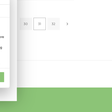
n Konditionen: Die
egung und
Über Cookies
kten.
etreiber von extra
1
…
30
31
32
e Spielplatzlösungen
onalisieren,
en.
e Zugriffe auf unsere
en zu Ihrer
ale Medien, Werbung
ationen
en bereitgestellt
e gesammelt haben.