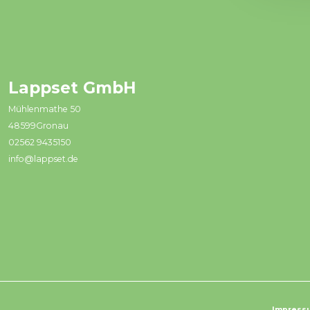
Movement
for every heartbe
Lappset GmbH
Mühlenmathe 50
48599Gronau
02562 9435150