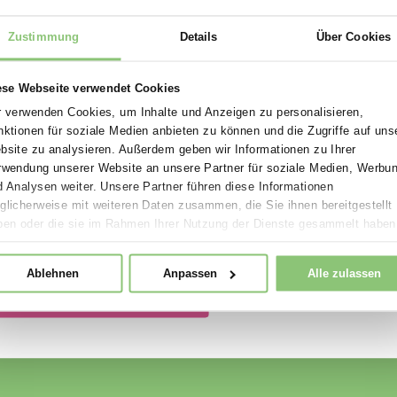
Spielplatzoffensive 2026
 Lernprozess fördert und Kindern hilf
Zukunftsfähige Spielräume zu besonders attraktive
Lappset Spielplatzoffensive vereint Qualität, Bew
Zustimmung
Details
nachhaltiges Design in ausgewählten Aktionsprodu
2026 profitieren Gemeinden, Schulen, Planer und B
Diese Webseite verwendet Cookies
scharf kalkulierten Preisen auf langlebige, geprüft
Wir verwenden Cookies, um Inhalte und Anzeigen zu pers
ideal für Neubau, Erneuerung und Ersatzinvestition
Funktionen für soziale Medien anbieten zu können und di
Website zu analysieren. Außerdem geben wir Information
Jetzt Aktionsprodukte sichern und Vorteile nutzen
Verwendung unserer Website an unsere Partner für sozi
und Analysen weiter. Unsere Partner führen diese Inform
Movement for every heartbeat.
möglicherweise mit weiteren Daten zusammen, die Sie ihn
haben oder die sie im Rahmen Ihrer Nutzung der Dienst