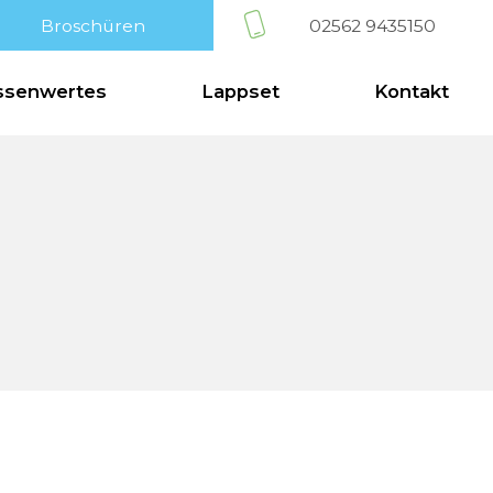
og
Broschüren
Wissenwertes
Lappset