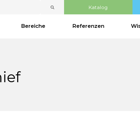
Katal
inien
Bereiche
Referenzen
rchief