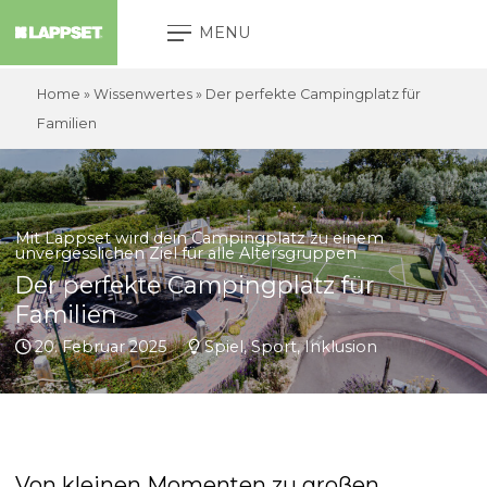
MENU
Home
»
Wissenwertes
»
Der perfekte Campingplatz für
Familien
Mit Lappset wird dein Campingplatz zu einem
unvergesslichen Ziel für alle Altersgruppen
Der perfekte Campingplatz für
Familien
20. Februar 2025
Spiel, Sport, Inklusion
Von kleinen Momenten zu großen