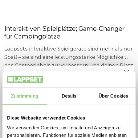
Interaktiven Spielplätze; Game-Changer
für Campingplatze
Lappsets interaktive Spielgeräte sind mehr als nur
Spaß – sie sind eine leistungsstarke Möglichkeit,
das Gästeerlebnis zu verbessern und deinen Platz
in einem überfüllten Markt hervorzuheben.
Spielplatzoffensive 2026
Unsere hochmodernen Geräte kombinieren
Zukunftsfähige Spielräume zu besonders
nahtlos Gaming mit Outdoor-Aktivitäten und
attraktiven Konditionen: Die Lappset
Zustimmung
Details
Über Cookies
begeistern Besucher jeden Alters.
Spielplatzoffensive vereint Qualität,
Mit über 1.000 interaktiven Spielgeräten weltweit
Bewegung und nachhaltiges Design in
Diese Webseite verwendet Cookies
helfen wir dir, unvergessliche Erlebnisse zu
ausgewählten Aktionsprodukten.
Wir verwenden Cookies, um Inhalte und Anzeigen zu
schaffen, die Gäste jedes Jahr immer wieder
2026 profitieren Gemeinden, Schulen, Planer
personalisieren, Funktionen für soziale Medien anbieten
zurückkehren lassen.