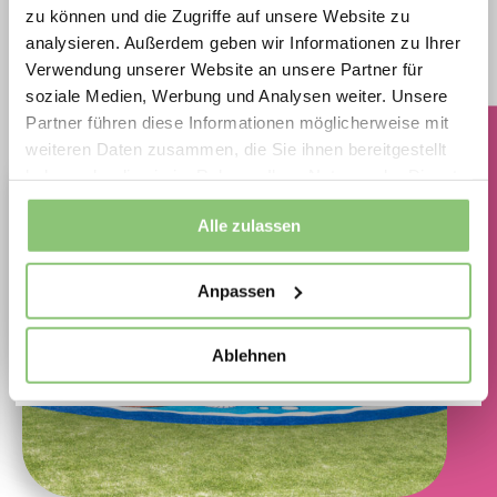
und Betreiber von extra scharf kalkulierten
zu können und die Zugriffe auf unsere Website zu
Preisen auf langlebige, geprüfte
analysieren. Außerdem geben wir Informationen zu Ihrer
Mehr über Interaktive Geräte
Verwendung unserer Website an unsere Partner für
Spielplatzlösungen ideal für Neubau,
soziale Medien, Werbung und Analysen weiter. Unsere
Erneuerung und Ersatzinvestitionen.
Partner führen diese Informationen möglicherweise mit
Jetzt Aktionsprodukte sichern und Vorteile
weiteren Daten zusammen, die Sie ihnen bereitgestellt
haben oder die sie im Rahmen Ihrer Nutzung der Dienste
nutzen
gesammelt haben.
Movement for every heartbeat.
Alle zulassen
Anpassen
Spielplatzoffensive 2026
Ablehnen