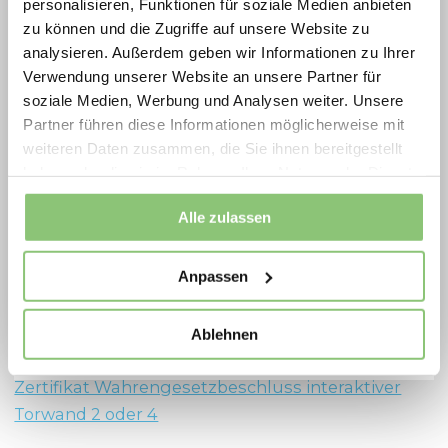
personalisieren, Funktionen für soziale Medien anbieten
und Betreiber von extra scharf kalkulierten
zu können und die Zugriffe auf unsere Website zu
Preisen auf langlebige, geprüfte
analysieren. Außerdem geben wir Informationen zu Ihrer
Verwendung unserer Website an unsere Partner für
Spielplatzlösungen ideal für Neubau,
Zertifikate Lappset Sutu interaktive Torwand
soziale Medien, Werbung und Analysen weiter. Unsere
Erneuerung und Ersatzinvestitionen.
Partner führen diese Informationen möglicherweise mit
Zertifikat Wahrengesetzbeschluss Sutu
Jetzt Aktionsprodukte sichern und Vorteile
weiteren Daten zusammen, die Sie ihnen bereitgestellt
interaktiver Torwand und Ruckwand
haben oder die sie im Rahmen Ihrer Nutzung der Dienste
nutzen
gesammelt haben.
Zertifikat Wahrengesetzbeschluss Sutu
Movement for every heartbeat.
Alle zulassen
interaktive Torwand und Spielfeld
Zertifikat Wahrengesetzbeschluss Sutu
Anpassen
interaktiver Torwand
Spielplatzoffensive 2026
Ablehnen
Zertifikate Lappset Toro interaktive spiel Arena
Zertifikat Wahrengesetzbeschluss interaktiver
Torwand 2 oder 4