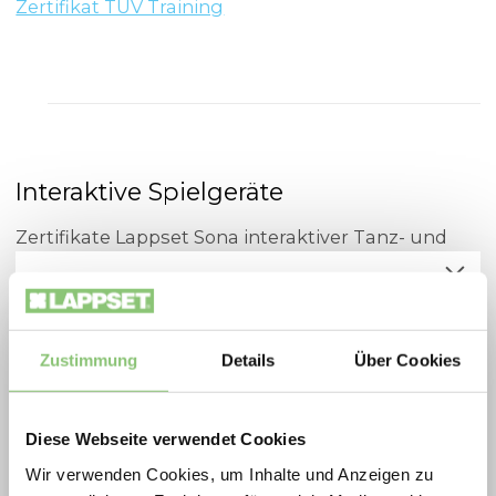
Zertifikat TÜV Training
Interaktive Spielgeräte
Zertifikate Lappset Sona interaktiver Tanz- und
Spielbogen
Spielplatzoffensive 2026
Zertifikat Wahrengesetzbeschluss Sona
Zukunftsfähige Spielräume zu besonders
interaktiver Tanz- Spielbogen
attraktiven Konditionen: Die Lappset
Zustimmung
Details
Über Cookies
Zertifikate Lappset Memo interaktive Säulen
Spielplatzoffensive vereint Qualität,
Bewegung und nachhaltiges Design in
Zertifikat Wahrengesetzbeschluss Memo
Diese Webseite verwendet Cookies
ausgewählten Aktionsprodukten.
interaktive Spielsäulen
Wir verwenden Cookies, um Inhalte und Anzeigen zu
2026 profitieren Gemeinden, Schulen, Planer