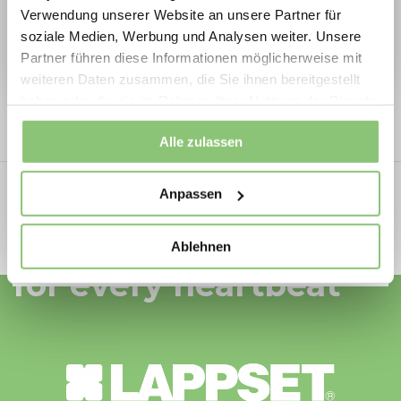
Verwendung unserer Website an unsere Partner für
Spielplatzlösungen ideal für Neubau,
soziale Medien, Werbung und Analysen weiter. Unsere
Erneuerung und Ersatzinvestitionen.
Lappsets material strategy, mehr erfahren
Partner führen diese Informationen möglicherweise mit
Jetzt Aktionsprodukte sichern und Vorteile
weiteren Daten zusammen, die Sie ihnen bereitgestellt
haben oder die sie im Rahmen Ihrer Nutzung der Dienste
nutzen
gesammelt haben.
Movement for every heartbeat.
Alle zulassen
Anpassen
Movement
Spielplatzoffensive 2026
Ablehnen
for every heartbeat