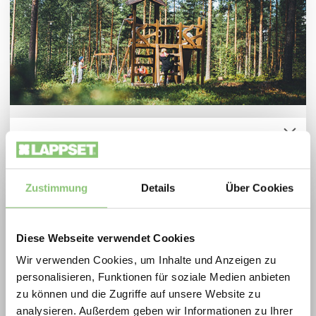
Die vielen Bedeutungen des Waldes, mehr
Spielplatzoffensive 2026
erfahren
Zukunftsfähige Spielräume zu besonders
attraktiven Konditionen: Die Lappset
Zustimmung
Details
Über Cookies
Spielplatzoffensive vereint Qualität,
Bewegung und nachhaltiges Design in
Diese Webseite verwendet Cookies
ausgewählten Aktionsprodukten.
Wir verwenden Cookies, um Inhalte und Anzeigen zu
2026 profitieren Gemeinden, Schulen, Planer
personalisieren, Funktionen für soziale Medien anbieten
und Betreiber von extra scharf kalkulierten
zu können und die Zugriffe auf unsere Website zu
Preisen auf langlebige, geprüfte
analysieren. Außerdem geben wir Informationen zu Ihrer