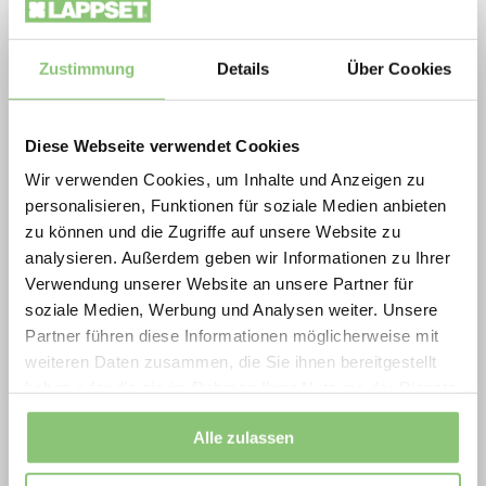
Zukunftsfähige Spielräume zu besonders
attraktiven Konditionen: Die Lappset
Zustimmung
Details
Über Cookies
Spielplatzoffensive vereint Qualität,
Kinder und Erwachsene erleben gemeinsam
Bewegung und nachhaltiges Design in
spannende Abenteuer unter dem
Diese Webseite verwendet Cookies
ausgewählten Aktionsprodukten.
interaktiven Spielbogen Lappset Sona im
Njordland.
Wir verwenden Cookies, um Inhalte und Anzeigen zu
2026 profitieren Gemeinden, Schulen, Planer
personalisieren, Funktionen für soziale Medien anbieten
und Betreiber von extra scharf kalkulierten
zu können und die Zugriffe auf unsere Website zu
Der Wikinger im Njordland: Ein
Preisen auf langlebige, geprüfte
analysieren. Außerdem geben wir Informationen zu Ihrer
interaktives Spielgerät mit großer
Verwendung unserer Website an unsere Partner für
Spielplatzlösungen ideal für Neubau,
Beliebtheit
soziale Medien, Werbung und Analysen weiter. Unsere
Erneuerung und Ersatzinvestitionen.
Partner führen diese Informationen möglicherweise mit
Dank der Online-Verwaltung über das
Lappset
Jetzt Aktionsprodukte sichern und Vorteile
weiteren Daten zusammen, die Sie ihnen bereitgestellt
Dashboard
können wir feststellen, dass der
haben oder die sie im Rahmen Ihrer Nutzung der Dienste
nutzen
Wikinger und sein
Lappset Sona
hervorragend
gesammelt haben.
angenommen werden: Die meisten Sona-Geräte
Movement for every heartbeat.
Alle zulassen
weltweit haben durchschnittlich 3,5 Spielstunden