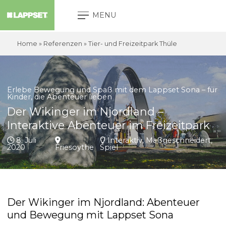
MENU
Home
» Referenzen »
Tier- und Freizeitpark Thüle
Erlebe Bewegung und Spaß mit dem Lappset Sona – für
Kinder, die Abenteuer lieben
Der Wikinger im Njordland –
Interaktive Abenteuer im Freizeitpark
8. Juli
Interaktiv, Maßgeschneidert,
2020
Friesoythe
Spiel
Der Wikinger im Njordland: Abenteuer
und Bewegung mit Lappset Sona