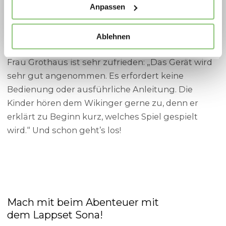
pro Tag. Im Njordland hingegen beträgt die
Anpassen
Nutzungszeit bis zu 8 Stunden täglich, was
bedeutet, dass der Wikinger nun längere
Spielplatzoffensive 2026
Ablehnen
Arbeitstage hat.
Frau Grothaus ist sehr zufrieden: „Das Gerät wird
sehr gut angenommen. Es erfordert keine
Bedienung oder ausführliche Anleitung. Die
Kinder hören dem Wikinger gerne zu, denn er
erklärt zu Beginn kurz, welches Spiel gespielt
wird.“ Und schon geht’s los!
Mach mit beim Abenteuer mit
dem Lappset Sona!