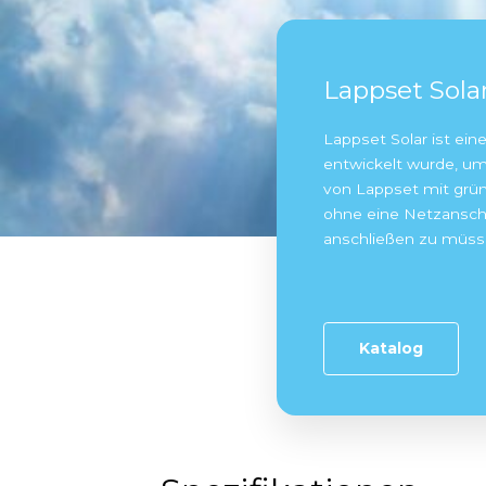
Lappset 
Lappset Solar 
entwickelt wu
von Lappset 
ohne eine Ne
anschließen 
Katalog