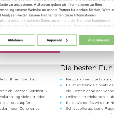
Spielplatzoffensive 2026
Zukunftsfähige Spielräume zu besonders attraktive
Lappset Spielplatzoffensive vereint Qualität, Bew
Zustimmung
Details
nachhaltiges Design in ausgewählten Aktionsprodu
2026 profitieren Gemeinden, Schulen, Planer und B
Diese Webseite verwendet Cookies
scharf kalkulierten Preisen auf langlebige, geprüft
Wir verwenden Cookies, um Inhalte und Anzeigen zu pers
ideal für Neubau, Erneuerung und Ersatzinvestition
Funktionen für soziale Medien anbieten zu können und di
Website zu analysieren. Außerdem geben wir Information
Jetzt Aktionsprodukte sichern und Vorteile nutzen
Verwendung unserer Website an unsere Partner für sozi
und Analysen weiter. Unsere Partner führen diese Inform
Movement for every heartbeat.
möglicherweise mit weiteren Daten zusammen, die Sie ihn
haben oder die sie im Rahmen Ihrer Nutzung der Dienst