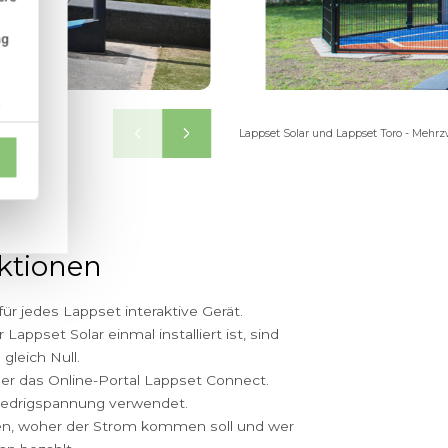
n Konditionen: Die
egung und
Über Cookies
kten.
etreiber von extra
e Spielplatzlösungen
onalisieren,
en.
e Zugriffe auf unsere
en zu Ihrer
ale Medien, Werbung
ationen
en bereitgestellt
e gesammelt haben.