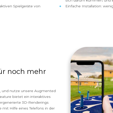
na - Spielbogen im öffentlichen Raum (NL)
Ablehnen
Anpassen
Spielplatzoffensive 2026
Die be
olarsäule für Ihren Standort
Netzunabhä
Es ist kost
i Faktoren ab: Wetter, Spielzeit &
die Kosten
inem bewölkten Tag viele Stunden
Online-Bat
terie schneller erschöpfen.
Es ist sic
r barrikadenfreien Zone eines
Schlüsself
sich darum
ie interaktiven Spielgeräte von
Einfache I