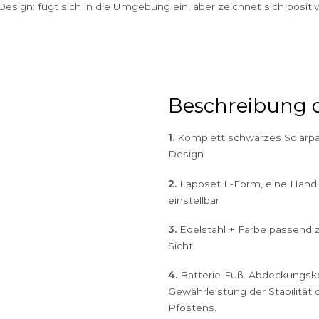
Öko-Modus
interaktiv
sobald der
dmark-Design: fügt sich in die Umgebung ein, aber zeich
Beschr
1.
Komplett sch
Design