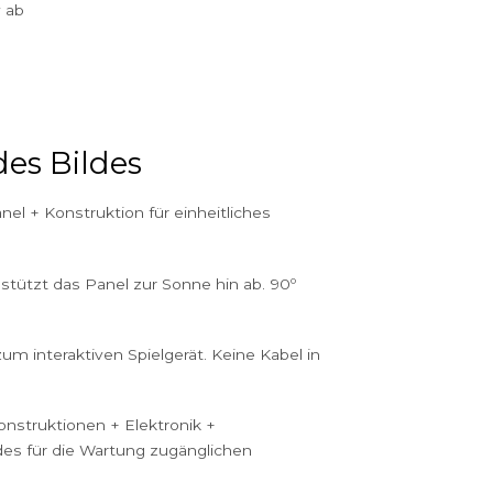
 versetzt werden. Im Öko-Modus schaltet sich das
e Spielgerät im Stand-by-Modus ab und springt wieder an
 Knopf gedrückt wird.
net sich positiv ab
eibung des Bildes
warzes Solarpanel + Konstruktion für einheitliches