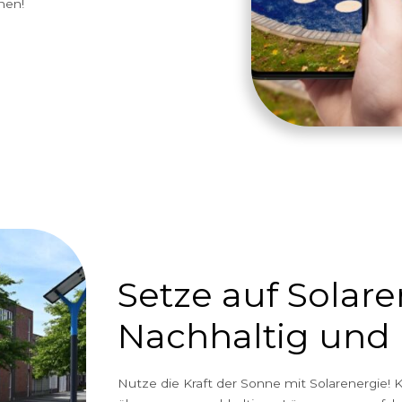
AR für noch mehr
set Solar, und nutze unsere Augmented
Dieses Feature bietet ein interaktives
 computergenerierte 3D-Renderings
en Geräte mit Hilfe eines Telefons in der