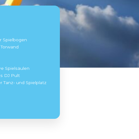
Sona interaktiver Spielbogen
Sutu interaktive Torwand
Toro interaktiver
cksportplatz
Memo interaktive Spielsäulen
Fono interaktives DJ Pult
Luna Interaktiver Tanz- und Spielplatz