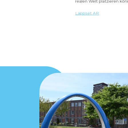
Lappset 
Spaß!
Erleben den Lapp
Reality-Funktion. 
Erlebnis, bei dem
unserer interaktiv