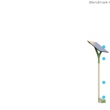
Höhe
4,82m
Blen