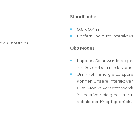
Standfläche
0,6 x 0,4m
Entfernung
stallin 992 x 1650mm
Öko Modus
Lappset So
im Dezemb
Um mehr En
können uns