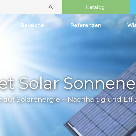
Katal
inien
Bereiche
Referenzen
pset Solar Son
Setze auf Solarenergie – Nachhalti