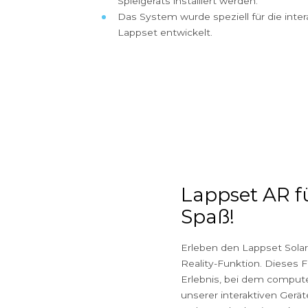
Lappset Solar und Lappset So
Wissenswertes
Lappset kann die Leistung der S
berechnen!
Die Energiemenge hängt von dre
Standort. Wenn das Gerät an e
bespielt wird, kann dies die Bat
Das Produkt muss außerhalb de
Spielgeräts installiert werden.
Das System wurde speziell für d
Lappset entwickelt.