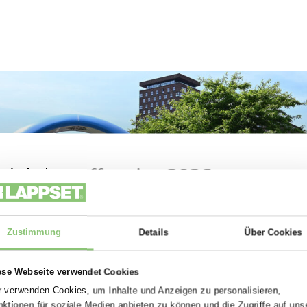
2.
Lappset L-F
einstellbar
3.
Edelstahl + 
Sicht
4.
Batterie-Fu
Gewährleistung
Pfostens.