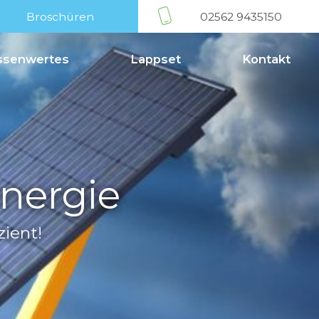
og
Broschüren
Wissenwertes
Lappset
nenenergie
g und Effizient!