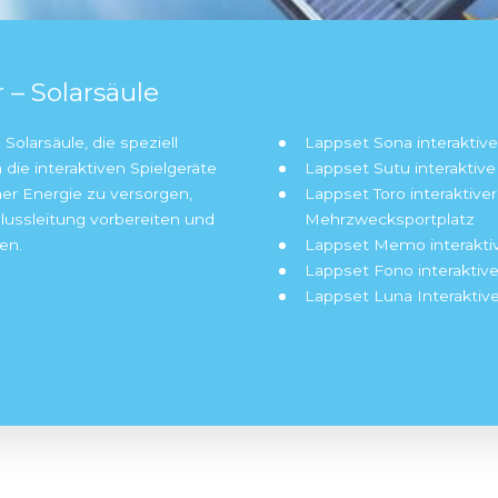
Solar – Solarsäule
ist eine Solarsäule, die speziell
Lappset 
rde, um die interaktiven Spielgeräte
Lappset 
mit grüner Energie zu versorgen,
Lappset 
tzanschlussleitung vorbereiten und
Mehrzwe
zu müssen.
Lappset 
Lappset 
Lappset 