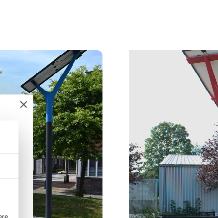
orm, eine Hand stützt das Panel zur Sonne hin ab. 90º
Farbe passend zum interaktiven Spielgerät. Keine Kabel 
ß. Abdeckungskonstruktionen + Elektronik +
 der Stabilität des für die Wartung zugänglichen