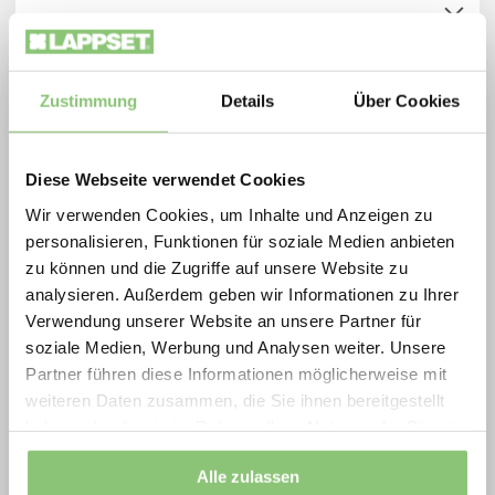
Spielplatzoffensive 2026
Zukunftsfähige Spielräume zu besonders
attraktiven Konditionen: Die Lappset
Zustimmung
Details
Über Cookies
Spielplatzoffensive vereint Qualität,
Spielhaus Astrid
Bewegung und nachhaltiges Design in
F24705M
€7.360,-
Diese Webseite verwendet Cookies
ausgewählten Aktionsprodukten.
Aktionspreis* € 5.150,-
Wir verwenden Cookies, um Inhalte und Anzeigen zu
2026 profitieren Gemeinden, Schulen, Planer
personalisieren, Funktionen für soziale Medien anbieten
und Betreiber von extra scharf kalkulierten
zu können und die Zugriffe auf unsere Website zu
Angebot anfordern
Preisen auf langlebige, geprüfte
analysieren. Außerdem geben wir Informationen zu Ihrer
Verwendung unserer Website an unsere Partner für
Spielplatzlösungen ideal für Neubau,
soziale Medien, Werbung und Analysen weiter. Unsere
Erneuerung und Ersatzinvestitionen.
Mehr zum Produkt
Partner führen diese Informationen möglicherweise mit
Jetzt Aktionsprodukte sichern und Vorteile
weiteren Daten zusammen, die Sie ihnen bereitgestellt
haben oder die sie im Rahmen Ihrer Nutzung der Dienste
nutzen
gesammelt haben.
Movement for every heartbeat.
Alle zulassen