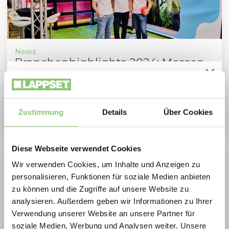
News
Branchenhighlights 2024: Messen
und Veranstaltungen
Spielplatzoffensive 2026
13. September 2024
Zukunftsfähige Spielräume zu besonders
attraktiven Konditionen: Die Lappset
Zustimmung
Details
Über Cookies
Spielplatzoffensive vereint Qualität,
Bewegung und nachhaltiges Design in
Diese Webseite verwendet Cookies
ausgewählten Aktionsprodukten.
Wir verwenden Cookies, um Inhalte und Anzeigen zu
2026 profitieren Gemeinden, Schulen, Planer
personalisieren, Funktionen für soziale Medien anbieten
und Betreiber von extra scharf kalkulierten
zu können und die Zugriffe auf unsere Website zu
Preisen auf langlebige, geprüfte
analysieren. Außerdem geben wir Informationen zu Ihrer
Verwendung unserer Website an unsere Partner für
Spielplatzlösungen ideal für Neubau,
soziale Medien, Werbung und Analysen weiter. Unsere