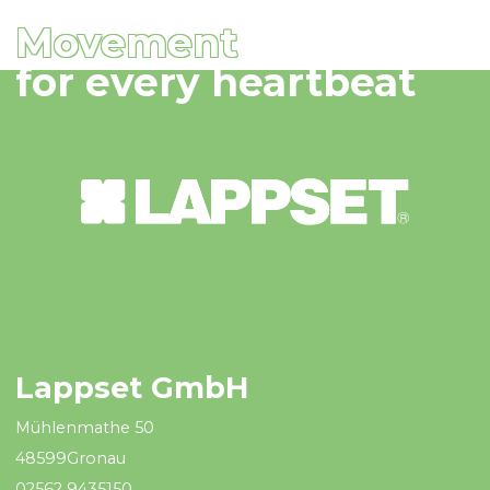
Movement
for every heartbeat
Lappset GmbH
Mühlenmathe 50
48599Gronau
02562 9435150