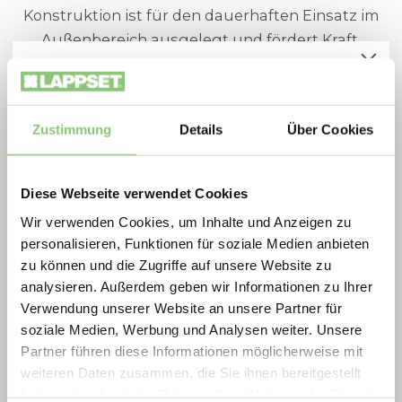
Konstruktion ist für den dauerhaften Einsatz im
Außenbereich ausgelegt und fördert Kraft,
Körperkontrolle, Koordination, Stabilität und
Spielplatzoffensive 2026
Beweglichkeit. Movement for every heartbeat.
Zukunftsfähige Spielräume zu besonders
attraktiven Konditionen: Die Lappset
Zustimmung
Details
Über Cookies
Spielplatzoffensive vereint Qualität,
Bewegung und nachhaltiges Design in
Diese Webseite verwendet Cookies
ausgewählten Aktionsprodukten.
Wir verwenden Cookies, um Inhalte und Anzeigen zu
2026 profitieren Gemeinden, Schulen, Planer
personalisieren, Funktionen für soziale Medien anbieten
und Betreiber von extra scharf kalkulierten
zu können und die Zugriffe auf unsere Website zu
Preisen auf langlebige, geprüfte
analysieren. Außerdem geben wir Informationen zu Ihrer
Verwendung unserer Website an unsere Partner für
Spielplatzlösungen ideal für Neubau,
soziale Medien, Werbung und Analysen weiter. Unsere
Erneuerung und Ersatzinvestitionen.
Partner führen diese Informationen möglicherweise mit
Jetzt Aktionsprodukte sichern und Vorteile
weiteren Daten zusammen, die Sie ihnen bereitgestellt
haben oder die sie im Rahmen Ihrer Nutzung der Dienste
nutzen